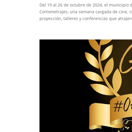
Del 19 al 26 de octubre de 2024, el municipio 
Cortometrajes, una semana cargada de cine, cu
proyección, talleres y conferencias que atrajero