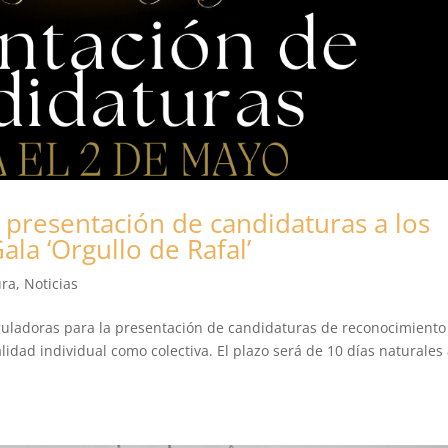
 presentación de candidaturas a los
la ‘Orgullo de Rafal’
ura
,
Noticias
eguladoras para la presentación de candidaturas de reconocimiento
alidad individual como colectiva. El plazo será de 10 días naturales