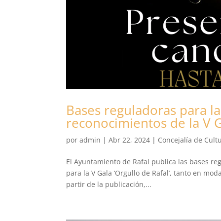
Bases reguladoras para la
reconocimientos de la V Ga
por
admin
|
Abr 22, 2024
|
Concejalía de Cult
El Ayuntamiento de Rafal publica las bases r
para la V Gala ‘Orgullo de Rafal’, tanto en mod
partir de la publicación,...