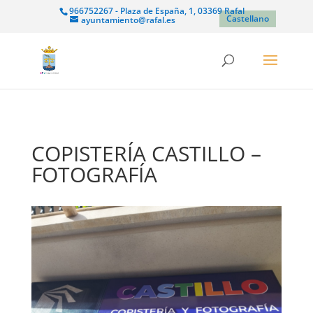
966752267 - Plaza de España, 1, 03369 Rafal
Castellano
ayuntamiento@rafal.es
COPISTERÍA CASTILLO –
FOTOGRAFÍA