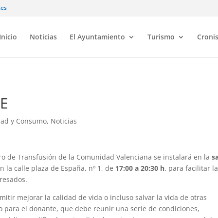
.es
Inicio
Noticias
El Ayuntamiento
Turismo
Croni
E
idad y Consumo
,
Noticias
tro de Transfusión de la Comunidad Valenciana se instalará en la
s
n la calle plaza de España, nº 1, de
17:00 a 20:30 h
. para facilitar l
eresados.
tir mejorar la calidad de vida o incluso salvar la vida de otras
o para el donante, que debe reunir una serie de condiciones,