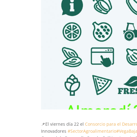
📌
El viernes día 22 el
Consorcio para el Desarr
Innovadores
#
SectorAgroalimentario
#
VegaBaj