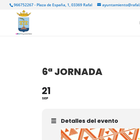
966752267 - Plaza de España, 1, 03369 Rafal
ayuntamiento@rafal
6ª JORNADA
21
SEP
Detalles del evento