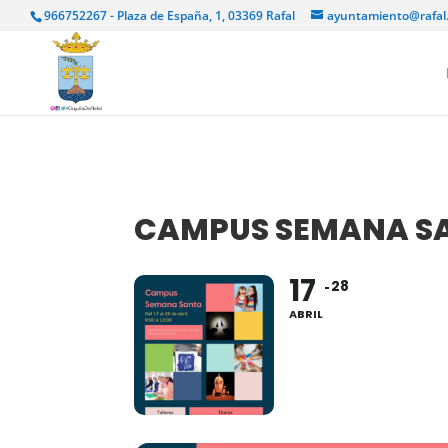
966752267 - Plaza de España, 1, 03369 Rafal
ayuntamiento@rafal
CAMPUS SEMANA S
17
28
ABRIL