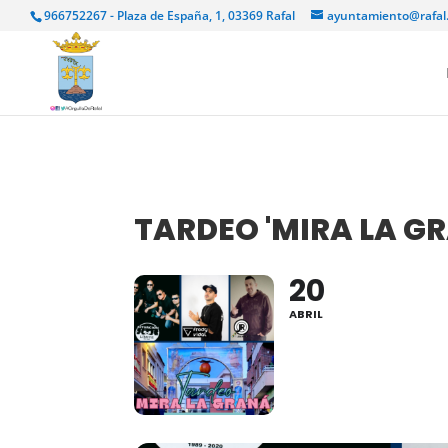
966752267 - Plaza de España, 1, 03369 Rafal
ayuntamiento@rafal
TARDEO 'MIRA LA G
20
ABRIL