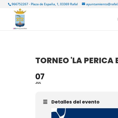
966752267 - Plaza de España, 1, 03369 Rafal
ayuntamiento@rafal
TORNEO 'LA PERICA 
07
JUL
Detalles del evento