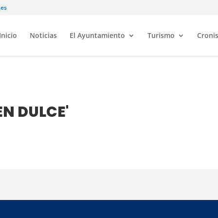
.es
Inicio
Noticias
El Ayuntamiento
Turismo
Croni
EN DULCE'