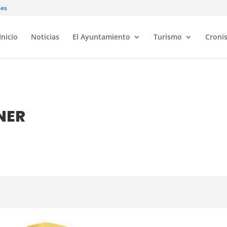
.es
Inicio
Noticias
El Ayuntamiento
Turismo
Croni
NER