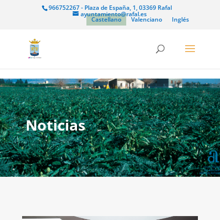
966752267 - Plaza de España, 1, 03369 Rafal
ayuntamiento@rafal.es
Castellano
Valenciano
Inglés
Noticias