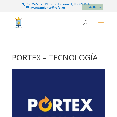
966752267 - Plaza de España, 1, 03369 Rafal
Castellano
ayuntamiento@rafal.es
PORTEX – TECNOLOGÍA