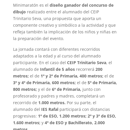
Minimaratón es el
diseño ganador del concurso de
dibujo
realizado entre el alumnado del CEIP
Trinitario Seva, una propuesta que aporta un
componente creativo y simbólico a la actividad y que
refleja también la implicación de los niños y niñas en
la preparación del evento.
La jornada contará con diferentes recorridos
adaptados a la edad y al curso del alumnado
participante. En el caso del
CEIP Trinitario Seva
, el
alumnado de
Infantil de 5 años
recorrerá
200
metros;
el de
1º y 2º de Primaria
, 400 metros;
el de
3º y 4º de Primaria
, 600 metros;
el de
5º de Primaria
,
800 metros;
y el de
6º de Primaria
,
junto con
profesorado y padres y madres, completará un
recorrido de
1.000 metros
.
Por su parte, el
alumnado del
IES Rafal
participará con distancias
progresivas:
1º de ESO
, 1.200 metros; 2º y 3º de ESO,
1.600 metros;
y
4º de ESO y Bachillerato, 2.000
metros.