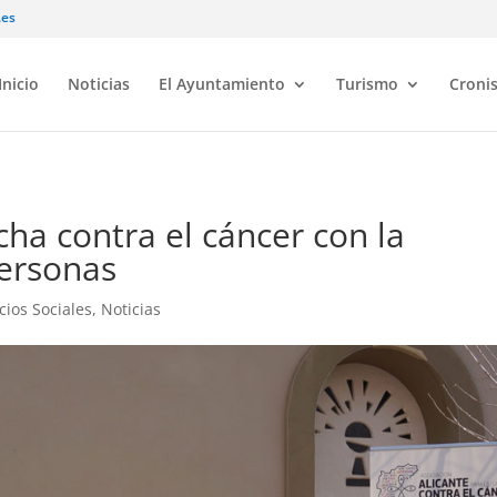
.es
Inicio
Noticias
El Ayuntamiento
Turismo
Croni
ha contra el cáncer con la
personas
cios Sociales
,
Noticias