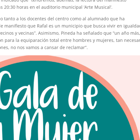
las 20:30 horas en el auditorio municipal ‘Arte Musical’.
ado tanto a los docentes del centro como al alumnado que ha
de manifiesto que Rafal es un municipio que busca vivir en igualda
vecinos y vecinas”. Asimismo, Pineda ha señalado que “un año más
ón para la equiparación total entre hombres y mujeres, tan necesa
iones, no nos vamos a cansar de reclamar”.