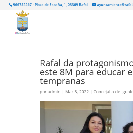
966752267 - Plaza de España, 1, 03369 Rafal
ayuntamiento@rafal
Rafal da protagonismo
este 8M para educar 
tempranas
por
admin
|
Mar 3, 2022
|
Concejalía de Igual