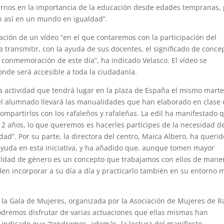
arnos en la importancia de la educación desde edades tempranas,
an así en un mundo en igualdad”.
zación de un vídeo “en el que contaremos con la participación del
a transmitir, con la ayuda de sus docentes, el significado de conce
conmemoración de este día”, ha indicado Velasco. El vídeo se
onde será accesible a toda la ciudadanía.
a actividad que tendrá lugar en la plaza de España el mismo marte
 el alumnado llevará las manualidades que han elaborado en clase
compartirlos con los rafaleños y rafaleñas. La edil ha manifestado 
12 años, lo que queremos es hacerles partícipes de la necesidad de
edad”. Por su parte, la directora del centro, Maica Albero, ha querid
ayuda en esta iniciativa, y ha añadido que, aunque tomen mayor
ualdad de género es un concepto que trabajamos con ellos de mane
den incorporar a su día a día y practicarlo también en su entorno 
la Gala de Mujeres, organizada por la Asociación de Mujeres de Ra
dremos disfrutar de varias actuaciones que ellas mismas han
a indicado que “tendremos, además, la lectura del manifiesto