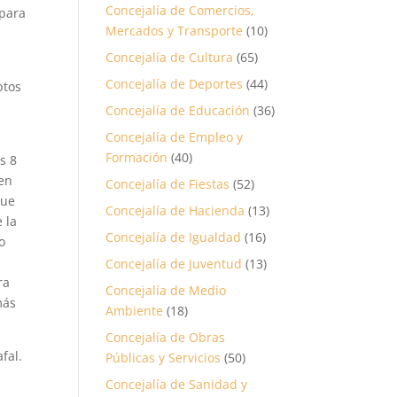
Concejalía de Comercios,
 para
Mercados y Transporte
(10)
Concejalía de Cultura
(65)
Concejalía de Deportes
(44)
ptos
Concejalía de Educación
(36)
Concejalía de Empleo y
Formación
(40)
s 8
 en
Concejalía de Fiestas
(52)
que
Concejalía de Hacienda
(13)
 la
Concejalía de Igualdad
(16)
o
Concejalía de Juventud
(13)
ra
Concejalía de Medio
más
Ambiente
(18)
Concejalía de Obras
fal.
Públicas y Servicios
(50)
Concejalía de Sanidad y