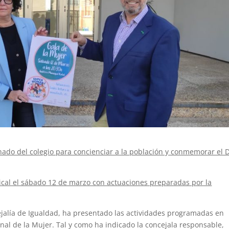
ado del colegio para concienciar a la población y conmemorar el 
sical el sábado 12 de marzo con actuaciones preparadas por la
ejalía de Igualdad, ha presentado las actividades programadas en
al de la Mujer. Tal y como ha indicado la concejala responsable,