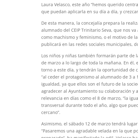
Laura Velasco, este año “hemos querido centr
que puedan aplicarla en su día a día, y crezc
De esta manera, la concejalía prepara la reali
alumnado del CEIP Trinitario Seva, que nos va 
como machismo y feminismo, o el motivo de la 
publicará en las redes sociales municipales, d
Los niños y niñas también formarán parte de l
de marzo a lo largo de toda la mañana. En él,
torno a este día, y tendrán la oportunidad de 
“al ceder el protagonismo al alumnado de 3 a 
igualdad, ya que ellos son el futuro de la soci
agradecer al Ayuntamiento su colaboración y 
relevancia en días como el 8 de marzo, “la ig
transversal durante todo el año, algo que pue
cercano”.
Asimismo, el sábado 12 de marzo tendrá lugar 
“Pasaremos una agradable velada en la que po
preparado”, ha manifestado la edil. Velasco h