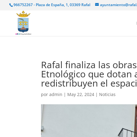
966752267 - Plaza de España, 1, 03369 Rafal
ayuntamiento@rafal
Rafal finaliza las obr
Etnológico que dotan al
redistribuyen el espac
por
admin
|
May 22, 2024
|
Noticias