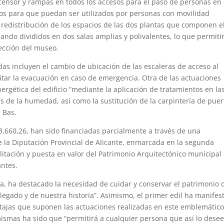
censor y rampas en todos los accesos para el paso de personas en s
os para que puedan ser utilizados por personas con movilidad
 redistribución de los espacios de las dos plantas que componen e
ndo divididos en dos salas amplias y polivalentes, lo que permiti
lección del museo.
das incluyen el cambio de ubicación de las escaleras de acceso al
itar la evacuación en caso de emergencia. Otra de las actuaciones
nergética del edificio “mediante la aplicación de tratamientos en la
as de la humedad, así como la sustitución de la carpintería de puer
 Bas.
3.660,26, han sido financiadas parcialmente a través de una
 la Diputación Provincial de Alicante, enmarcada en la segunda
ilitación y puesta en valor del Patrimonio Arquitectónico municipal
antes.
da, ha destacado la necesidad de cuidar y conservar el patrimonio 
legado y de nuestra historia”. Asimismo, el primer edil ha manifes
ventajas que suponen las actuaciones realizadas en este emblemátic
mismas ha sido que “permitirá a cualquier persona que así lo dese