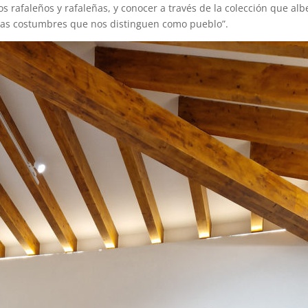
os rafaleños y rafaleñas, y conocer a través de la colección que alb
 las costumbres que nos distinguen como pueblo”.