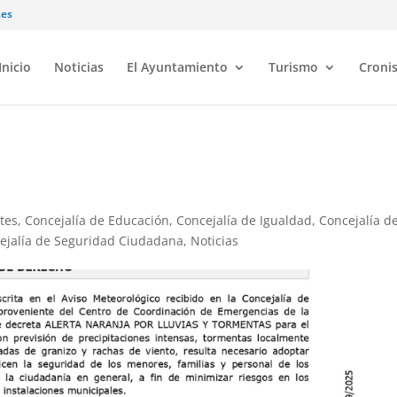
.es
Inicio
Noticias
El Ayuntamiento
Turismo
Croni
tes
,
Concejalía de Educación
,
Concejalía de Igualdad
,
Concejalía d
ejalía de Seguridad Ciudadana
,
Noticias