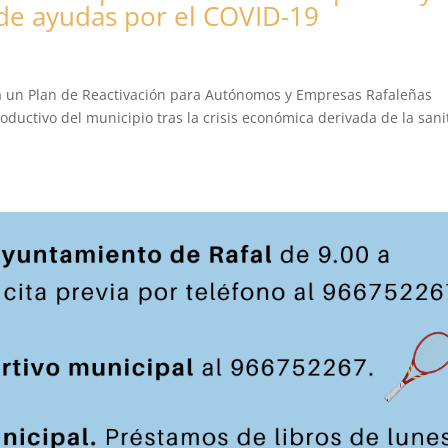
de ayudas por el COVID-19
a un Plan de Reactivación para Autónomos y Empresas Rafaleñas
roductivo del municipio tras la crisis económica derivada de la sani