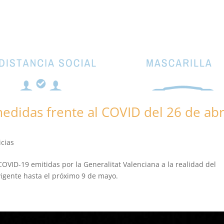
didas frente al COVID del 26 de abr
icias
OVID-19 emitidas por la Generalitat Valenciana a la realidad del
igente hasta el próximo 9 de mayo.