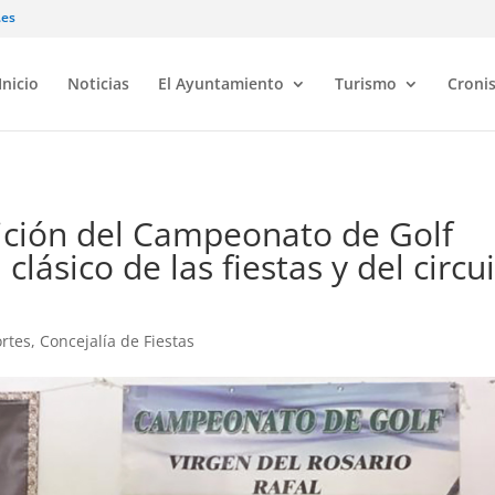
.es
Inicio
Noticias
El Ayuntamiento
Turismo
Croni
dición del Campeonato de Golf
 clásico de las fiestas y del circu
ortes
,
Concejalía de Fiestas