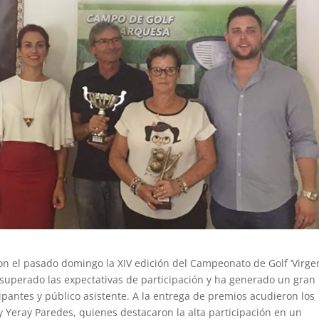
on el pasado domingo la XIV edición del Campeonato de Golf ‘Virge
 superado las expectativas de participación y ha generado un gran
ipantes y público asistente. A la entrega de premios acudieron los
 y Yeray Paredes, quienes destacaron la alta participación en un