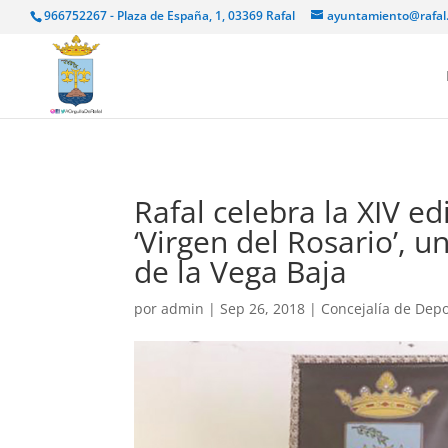
966752267 - Plaza de España, 1, 03369 Rafal
ayuntamiento@rafal
Rafal celebra la XIV e
‘Virgen del Rosario’, un
de la Vega Baja
por
admin
|
Sep 26, 2018
|
Concejalía de Dep