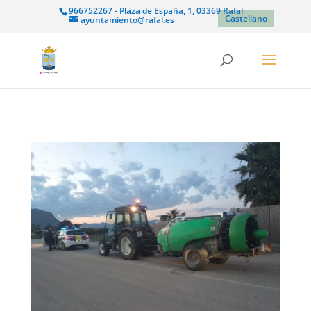
966752267 - Plaza de España, 1, 03369 Rafal
Castellano
ayuntamiento@rafal.es