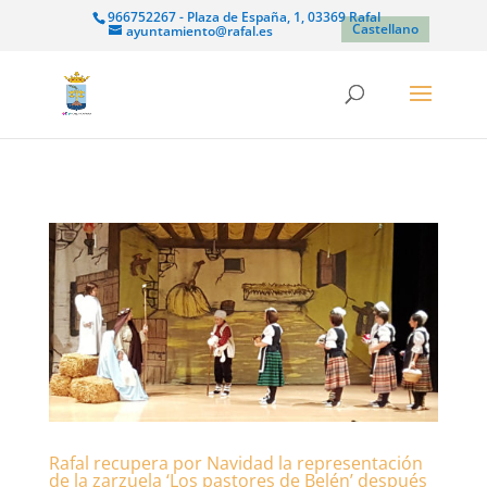
966752267 - Plaza de España, 1, 03369 Rafal
Castellano
ayuntamiento@rafal.es
Rafal recupera por Navidad la representación
de la zarzuela ‘Los pastores de Belén’ después