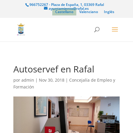
966752267 - Plaza de España, 1, 03369 Rafal
ayuntamiento@rafal.es
Castellano
Valenciano
Inglés
Autoservef en Rafal
por
admin
|
Nov 30, 2018
|
Concejalía de Empleo y
Formación