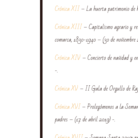
Crónica XII
– La huerta patrimonio de R
Crónica XIII
– Capitalismo agrario y rent
comarca, 1830-1940 – (30 de noviembre 
Crónica XIV
– Concierto de navidad y en
-.
Crónica XV
– II Gala de Orgullo de Rafa
Crónica XVI
– Prolegómenos a la Semana
padres – (17 de abril 2019) -.
Crónica XVII
– Semana Santa 2019: pre