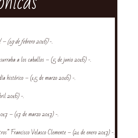
ónicas
 – (19 de febrero 2016)
-.
urraba a los caballos – (5 de junio 2016) -.
a histórico – (15 de marzo 2016) -.
ril 2016) -.
17 – (17 de marzo 2017) -.
ros” Francisco Velasco Clemente – (21 de enero 2017) -.