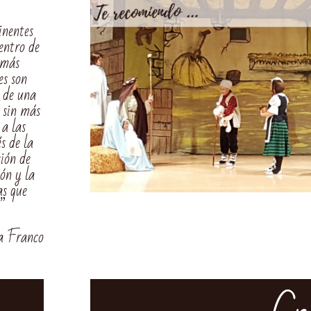
inentes
dentro de
 más
es son
s de una
 sin más
 a las
s de la
sión de
ión y la
as que
.”
a Franco