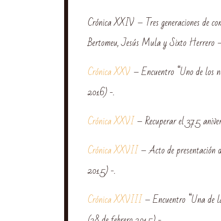
Crónica XXIV – Tres generaciones de comp
Bertomeu, Jesús Mula y Sixto Herrero 
Crónica XXV
– Encuentro “Uno de los n
2016) -.
Crónica XXVI
– Recuperar el 375 anivers
Crónica XXVII
– Acto de presentación de
2015) -.
Crónica XXVIII
– Encuentro “Una de l
(28 de febrero 2015) -.