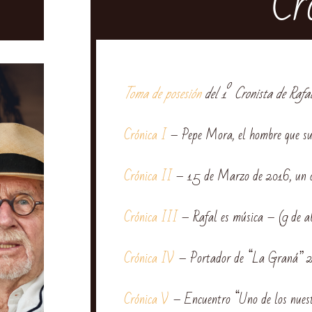
Cr
o
Toma de posesión
del 1
Cronista de Rafal
Crónica I
– Pepe Mora, el hombre que sus
Crónica II
– 15 de Marzo de 2016, un dí
Crónica III
– Rafal es música – (9 de ab
Crónica IV
– Portador de “La Graná” 20
Crónica V
– Encuentro “Uno de los nuest