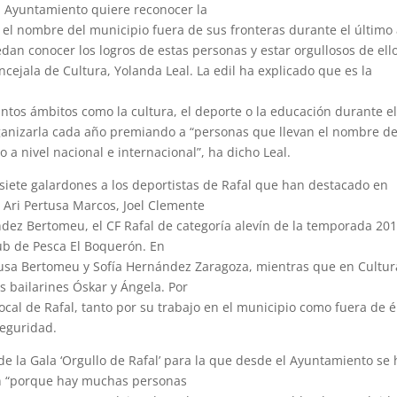
el Ayuntamiento quiere reconocer la
o el nombre del municipio fuera de sus fronteras durante el último
dan conocer los logros de estas personas y estar orgullosos de ell
cejala de Cultura, Yolanda Leal. La edil ha explicado que es la
tos ámbitos como la cultura, el deporte o la educación durante e
ganizarla cada año premiando a “personas que llevan el nombre d
o a nivel nacional e internacional”, ha dicho Leal.
siete galardones a los deportistas de Rafal que han destacado en
 Ari Pertusa Marcos, Joel Clemente
ndez Bertomeu, el CF Rafal de categoría alevín de la temporada 201
lub de Pesca El Boquerón. En
tusa Bertomeu y Sofía Hernández Zaragoza, mientras que en Cultur
s bailarines Óskar y Ángela. Por
ocal de Rafal, tanto por su trabajo en el municipio como fuera de é
Seguridad.
 de la Gala ‘Orgullo de Rafal’ para la que desde el Ayuntamiento se
ón “porque hay muchas personas