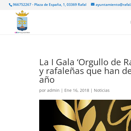
966752267 - Plaza de España, 1, 03369 Rafal
ayuntamiento@rafal
La I Gala ‘Orgullo de 
y rafaleñas que han de
año
por
admin
|
Ene 16, 2018
|
Noticias