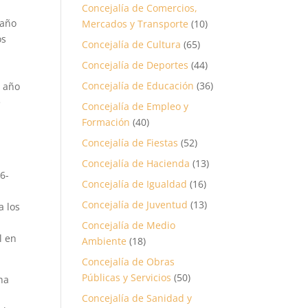
Concejalía de Comercios,
 año
Mercados y Transporte
(10)
os
Concejalía de Cultura
(65)
Concejalía de Deportes
(44)
Concejalía de Educación
(36)
l año
e
Concejalía de Empleo y
Formación
(40)
Concejalía de Fiestas
(52)
Concejalía de Hacienda
(13)
6-
Concejalía de Igualdad
(16)
Concejalía de Juventud
(13)
a los
Concejalía de Medio
l en
Ambiente
(18)
Concejalía de Obras
Públicas y Servicios
(50)
 ha
Concejalía de Sanidad y