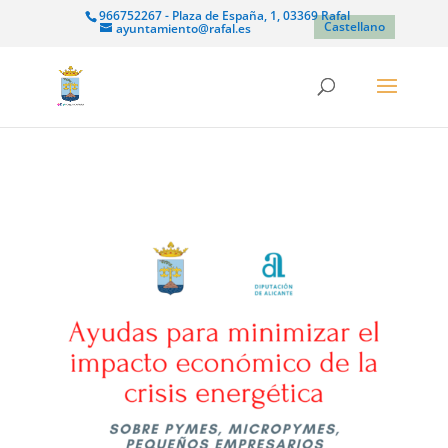
966752267 - Plaza de España, 1, 03369 Rafal
Castellano
ayuntamiento@rafal.es