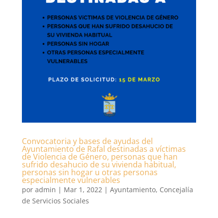
Convocatoria y bases de ayudas del
Ayuntamiento de Rafal destinadas a víctimas
de Violencia de Género, personas que han
sufrido desahucio de su vivienda habitual,
personas sin hogar u otras personas
especialmente vulnerables
por
admin
|
Mar 1, 2022
|
Ayuntamiento
,
Concejalía
de Servicios Sociales