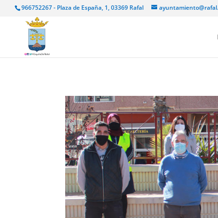
966752267 - Plaza de España, 1, 03369 Rafal
ayuntamiento@rafal