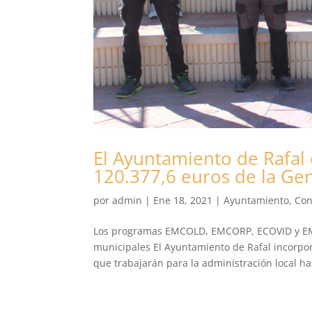
El Ayuntamiento de Rafal
120.377,6 euros de la Gen
por
admin
|
Ene 18, 2021
|
Ayuntamiento
,
Con
Los programas EMCOLD, EMCORP, ECOVID y EMPU
municipales El Ayuntamiento de Rafal incorpor
que trabajarán para la administración local has