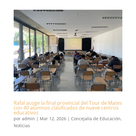
Rafal acoge la final provincial del Tour de Mates
con 40 alumnos clasificados de nueve centros
educativos
por
admin
|
Mar 12, 2026
|
Concejalía de Educación
,
Noticias