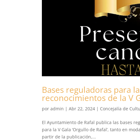
Bases reguladoras para la
reconocimientos de la V Ga
por
admin
|
Abr 22, 2024
|
Concejalía de Cult
El Ayuntamiento de Rafal publica las bases r
para la V Gala ‘Orgullo de Rafal’, tanto en mod
partir de la publicación,...