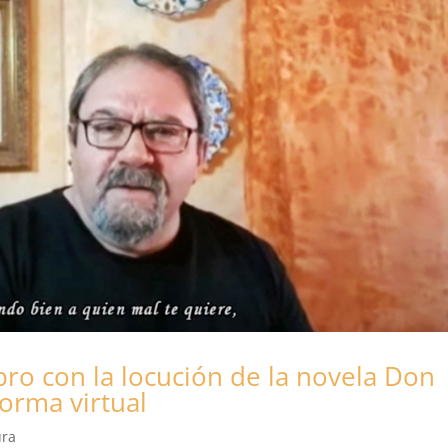
ibro con la locución de la novela Don
orma virtual
ura