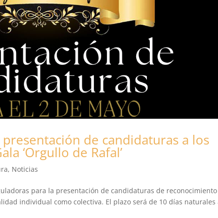
 presentación de candidaturas a los
la ‘Orgullo de Rafal’
ura
,
Noticias
eguladoras para la presentación de candidaturas de reconocimiento
alidad individual como colectiva. El plazo será de 10 días naturales