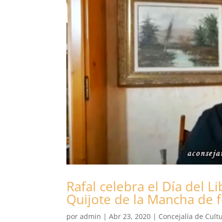
Rafal celebra el Día del L
Quijote de la Mancha de f
por
admin
|
Abr 23, 2020
|
Concejalía de Cult