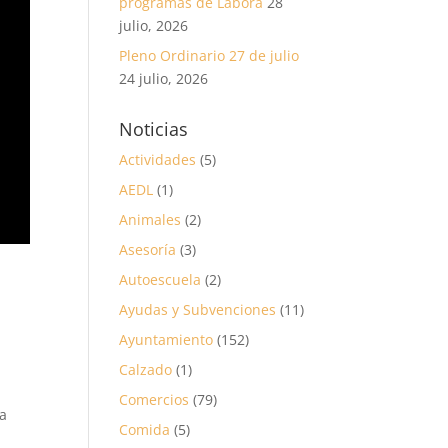
programas de Labora
28
julio, 2026
Pleno Ordinario 27 de julio
24 julio, 2026
Noticias
Actividades
(5)
AEDL
(1)
Animales
(2)
Asesoría
(3)
Autoescuela
(2)
Ayudas y Subvenciones
(11)
Ayuntamiento
(152)
Calzado
(1)
Comercios
(79)
 a
Comida
(5)